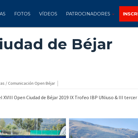
AS
FOTOS
VÍDEOS
PATROCINADORES
INSCR
iudad de Béjar
|
as / Comunicación Open Béjar
l XVIII Open Ciudad de Béjar 2019 IX Trofeo IBP UNiuso & III tercer