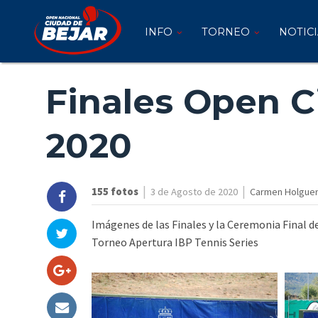
INFO
INFO
TORNEO
NOTICI
TORNEO
NOTICIAS
Finales Open C
FOTOS
2020
VÍDEOS
PATROCINADORES
|
|
155 fotos
3 de Agosto de 2020
Carmen Holguer
INSCRIPCIÓN
2026
Imágenes de las Finales y la Ceremonia Final de
Torneo Apertura IBP Tennis Series