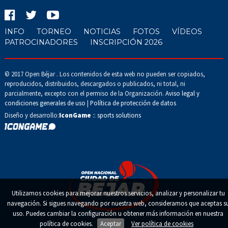
INFO
TORNEO
NOTICIAS
FOTOS
VÍDEOS
PATROCINADORES
INSCRIPCIÓN 2026
© 2017 Open Béjar . Los contenidos de esta web no pueden ser copiados,
reproducidos, distribuidos, descargados o publicados, ni total, ni
parcialmente, excepto con el permiso de la Organización.
Aviso legal y
condiciones generales de uso
|
Política de protección de datos
Diseño y desarrollo:
IconGame
:: sports solutions
Utilizamos cookies para mejorar nuestros servicios, analizar y personalizar tu
navegación. Si sigues navegando por nuestra web, consideramos que aceptas s
uso. Puedes cambiar la configuración u obtener más información en nuestra
política de cookies.
Aceptar
Ver política de cookies