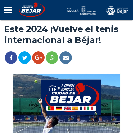
INFO
TORNEO
Este 2024 ¡Vuelve el tenis
NOTICIAS
internacional a Béjar!
FOTOS
VÍDEOS
PATROCINADORES
INSCRIPCIÓN
2026