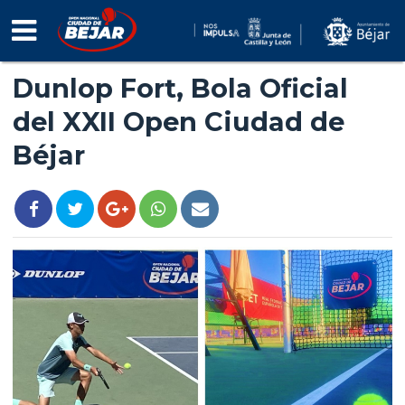
INFO
TORNEO
Dunlop Fort, Bola Oficial
NOTICIAS
del XXII Open Ciudad de
FOTOS
Béjar
VÍDEOS
PATROCINADORES
INSCRIPCIÓN
2026