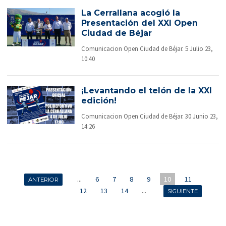
La Cerrallana acogió la
Presentación del XXI Open
Ciudad de Béjar
Comunicacion Open Ciudad de Béjar. 5 Julio 23,
10:40
¡Levantando el telón de la XXI
edición!
Comunicacion Open Ciudad de Béjar. 30 Junio 23,
14:26
...
6
7
8
9
10
11
ANTERIOR
12
13
14
...
SIGUIENTE