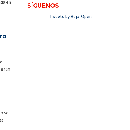
ada en
SÍGUENOS
Tweets by BejarOpen
ro
te
l gran
eo va
as