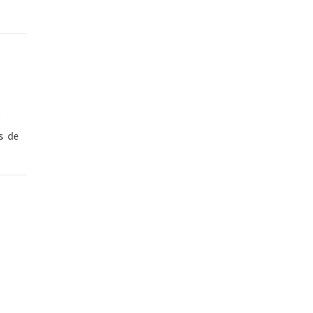
e
s de