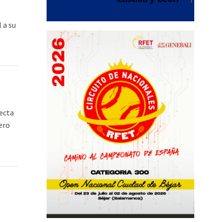
 a su
recta
ero