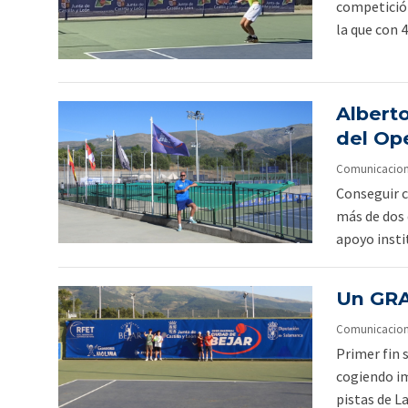
competición
la que con 4
Alberto
del Op
Comunicacion O
Conseguir c
más de dos d
apoyo instit
Un GRA
Comunicacion O
Primer fin 
cogiendo im
pistas de La