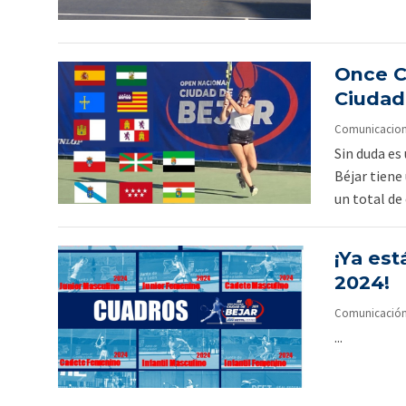
Once C
Ciudad
Comunicacion O
Sin duda es
Béjar tiene
un total de
¡Ya es
2024!
Comunicación O
...