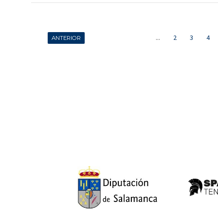
...
2
3
4
ANTERIOR