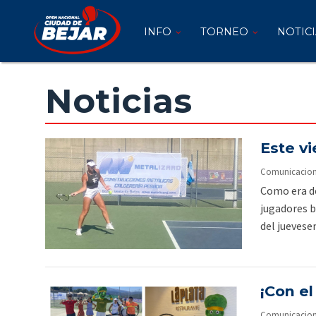
INFO
INFO
TORNEO
NOTICI
TORNEO
NOTICIAS
Noticias
FOTOS
VÍDEOS
Este v
PATROCINADORES
Comunicacion O
Como era de
INSCRIPCIÓN
jugadores b
2026
del juevese
¡Con e
Comunicacion O