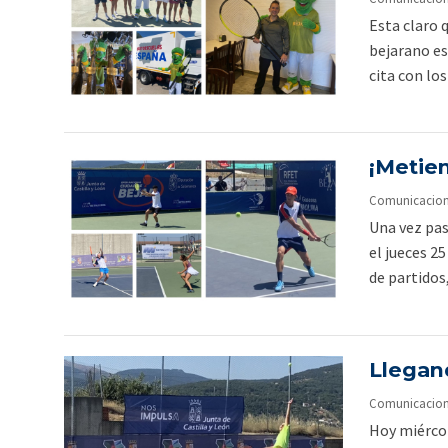
Esta claro 
bejarano es
cita con los
¡Metien
Comunicacion O
Una vez pas
el jueces 2
de partidos
Llegan
Comunicacion O
Hoy miércole