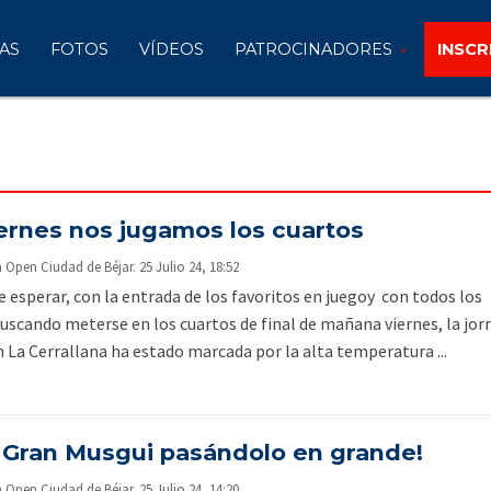
AS
FOTOS
VÍDEOS
PATROCINADORES
INSCR
iernes nos jugamos los cuartos
pen Ciudad de Béjar. 25 Julio 24, 18:52
 esperar, con la entrada de los favoritos en juegoy con todos los
uscando meterse en los cuartos de final de mañana viernes, la jor
n La Cerrallana ha estado marcada por la alta temperatura ...
l Gran Musgui pasándolo en grande!
pen Ciudad de Béjar. 25 Julio 24, 14:20