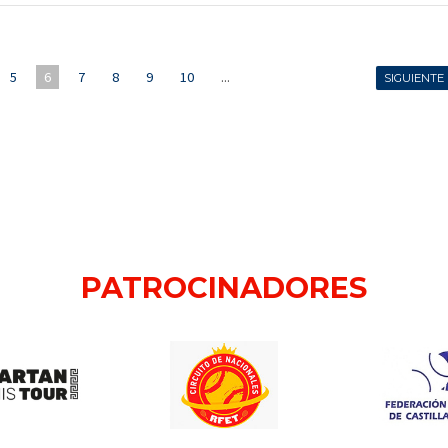
5
6
7
8
9
10
...
SIGUIENTE
PATROCINADORES